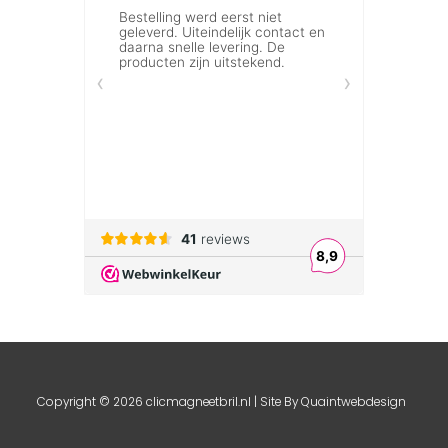
Copyright © 2026 clicmagneetbril.nl | Site By
Quaintwebdesign