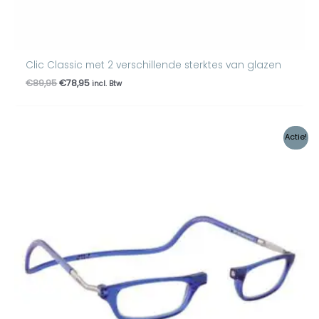
Clic Classic met 2 verschillende sterktes van glazen
€
89,95
€
78,95
incl. Btw
Oorspronkelijke
Huidige
Actie!
prijs
prijs
was:
is:
€59,00.
€57,95.