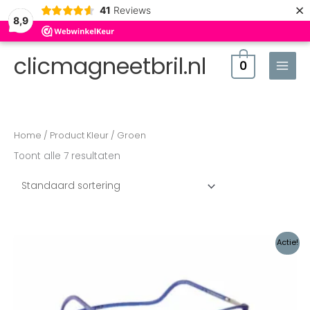
×
41
Reviews
8,9
clicmagneetbril.nl
0
Home
/ Product Kleur / Groen
Toont alle 7 resultaten
Oorspronkelijke
Huidige
Actie!
prijs
prijs
was:
is:
€136,00.
€129,00.