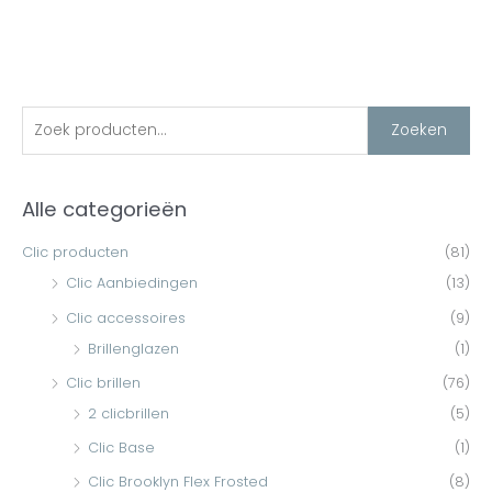
Z
M
M
Zoeken
i
a
o
n
x
e
Alle categorieën
.
.
k
p
p
e
Clic producten
(81)
r
r
n
Clic Aanbiedingen
(13)
i
i
n
Clic accessoires
(9)
j
j
a
Brillenglazen
(1)
s
s
a
Clic brillen
(76)
r
2 clicbrillen
(5)
:
Clic Base
(1)
Clic Brooklyn Flex Frosted
(8)