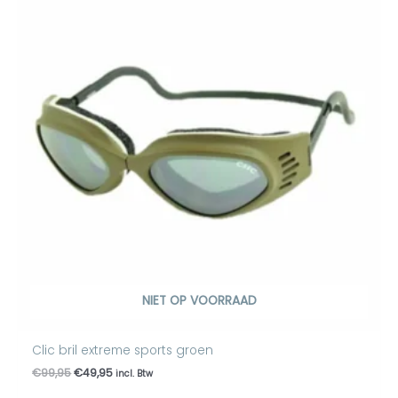
was:
is:
€99,95.
€49,95.
NIET OP VOORRAAD
Clic bril extreme sports groen
€
99,95
€
49,95
incl. Btw