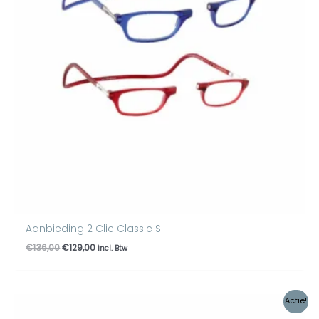
Aanbieding 2 Clic Classic S
€
136,00
€
129,00
incl. Btw
Oorspronkelijke
Huidige
Actie!
prijs
prijs