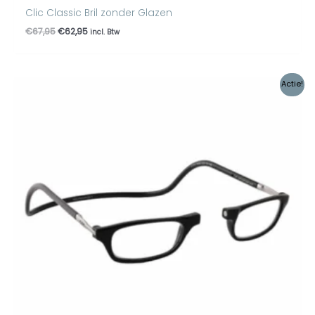
Clic Classic Bril zonder Glazen
€
67,95
€
62,95
incl. Btw
Oorspronkelijke
Huidige
Actie!
prijs
prijs
was:
is:
€89,95.
€78,95.