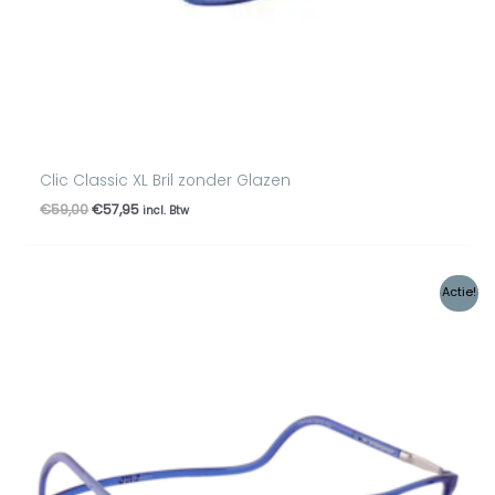
Clic Classic XL Bril zonder Glazen
€
59,00
€
57,95
incl. Btw
Oorspronkelijke
Huidige
Actie!
prijs
prijs
was:
is:
€82,50.
€76,50.