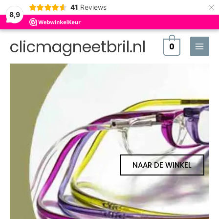
×
41
Reviews
8,9
clicmagneetbril.nl
0
NAAR DE WINKEL