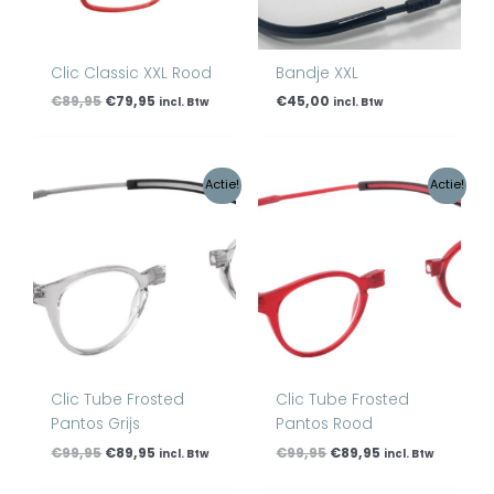
Clic Classic XXL Rood
Bandje XXL
€
89,95
€
79,95
€
45,00
incl. Btw
incl. Btw
Oorspronkelijke
Huidige
Oorspronkelijke
Huidige
Actie!
Actie!
prijs
prijs
prijs
prijs
was:
is:
was:
is:
€99,95.
€89,95.
€99,95.
€89,95.
Clic Tube Frosted
Clic Tube Frosted
Pantos Grijs
Pantos Rood
€
99,95
€
89,95
€
99,95
€
89,95
incl. Btw
incl. Btw