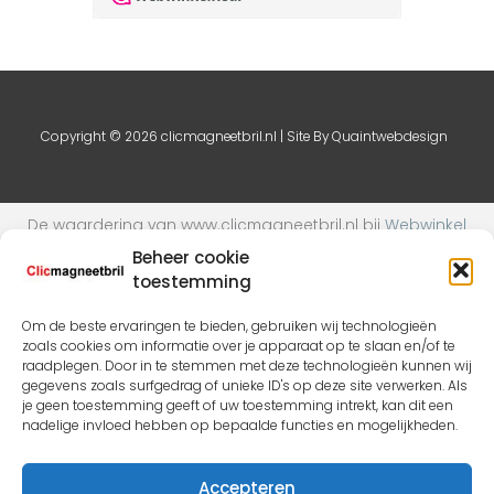
Copyright © 2026 clicmagneetbril.nl | Site By
Quaintwebdesign
De waardering van www.clicmagneetbril.nl bij
Webwinkel
Keurmerk Klantbeoordelingen
is 9.1/10 gebaseerd op 24
Beheer cookie
reviews.
toestemming
Om de beste ervaringen te bieden, gebruiken wij technologieën
zoals cookies om informatie over je apparaat op te slaan en/of te
raadplegen. Door in te stemmen met deze technologieën kunnen wij
gegevens zoals surfgedrag of unieke ID's op deze site verwerken. Als
je geen toestemming geeft of uw toestemming intrekt, kan dit een
nadelige invloed hebben op bepaalde functies en mogelijkheden.
Accepteren