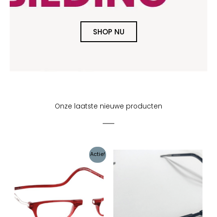
SHOP NU
Onze laatste nieuwe producten
Oorspronkelijke
Huidige
Actie!
prijs
prijs
was:
is:
€89,95.
€79,95.