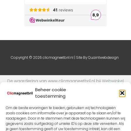
Copyright © 2026 clicmagneetbril.nl | Site By
Quaintwebdesign
De waardering van www.clicmagneetbril.nl bij
Webwinkel
Keurmerk Klantbeoordelingen
is 9.1/10 gebaseerd op 24
Beheer cookie
reviews.
toestemming
Om de beste ervaringen te bieden, gebruiken wij technologieën
zoals cookies om informatie over je apparaat op te slaan en/of te
raadplegen. Door in te stemmen met deze technologieën kunnen wij
gegevens zoals surfgedrag of unieke ID's op deze site verwerken. Als
je geen toestemming geeft of uw toestemming intrekt, kan dit een