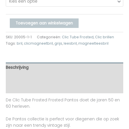
Toevoegen aan winkelwagen
SKU:
20005-1-1
Categorieën:
Clic Tube Frosted
,
Clic brillen
Tags:
bril
,
clicmagneetbril
,
grijs
,
leesbril
,
magneetleesbril
Beschrijving
Aanvullende informatie
Beoordelingen (0)
De Clic Tube Frosted Frosted Pantos doet de jaren 50 en
60 herleven.
De Pantos collectie is perfect voor diegenen die op zoek
zijn naar een trendy vintage stijl.