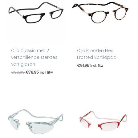
€89,95.
€78,95.
Clic Classic met 2
Clic Brooklyn Flex
verschillende sterktes
Frosted Schildpad
van glazen
€
91,95
incl. Btw
€
89,95
€
78,95
incl. Btw