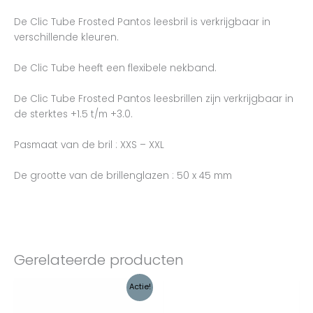
De Clic Tube Frosted Pantos leesbril is verkrijgbaar in
verschillende kleuren.
De Clic Tube heeft een flexibele nekband.
De Clic Tube Frosted Pantos leesbrillen zijn verkrijgbaar in
de sterktes +1.5 t/m +3.0.
Pasmaat van de bril : XXS – XXL
De grootte van de brillenglazen : 50 x 45 mm
Gerelateerde producten
Oorspronkelijke
Huidige
Actie!
prijs
prijs
was:
is: