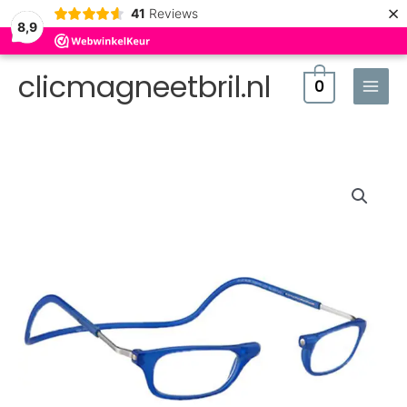
×
41
Reviews
8,9
clicmagneetbril.nl
0
Clic
Frosted
XL
Blauw
aantal