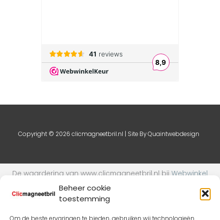
Copyright © 2026 clicmagneetbril.nl | Site By
Quaintwebdesign
De waardering van www.clicmagneetbril.nl bij
Webwinkel
Keurmerk Klantbeoordelingen
is 9.1/10 gebaseerd op 24
Beheer cookie
reviews.
toestemming
Om de beste ervaringen te bieden, gebruiken wij technologieën