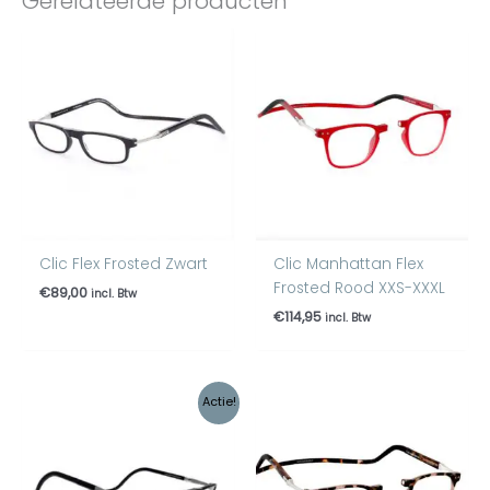
Gerelateerde producten
Clic Flex Frosted Zwart
Clic Manhattan Flex
Frosted Rood XXS-XXXL
€
89,00
incl. Btw
€
114,95
incl. Btw
Oorspronkelijke
Huidige
Actie!
prijs
prijs
was:
is:
€89,95.
€79,95.