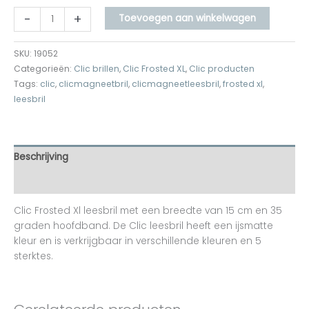
-
+
Toevoegen aan winkelwagen
SKU:
19052
Categorieën:
Clic brillen
,
Clic Frosted XL
,
Clic producten
Tags:
clic
,
clicmagneetbril
,
clicmagneetleesbril
,
frosted xl
,
leesbril
Beschrijving
Aanvullende informatie
Clic Frosted Xl leesbril met een breedte van 15 cm en 35
graden hoofdband. De Clic leesbril heeft een ijsmatte
kleur en is verkrijgbaar in verschillende kleuren en 5
sterktes.