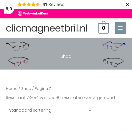
×
41
Reviews
8,9
clicmagneetbril.nl
0
Shop
Home
/
Shop
/ Pagina 7
Showing 1–24 of 96 results