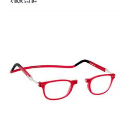
€
119,00
incl. Btw