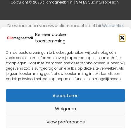
Beheer cookie
toestemming
Om de beste ervaringen te bieden, gebruiken wij technologieën
zoals cookies om informatie over je apparaat op te slaan en/of te
raadplegen. Door in te stemmen met deze technologieën kunnen wij
gegevens zoals surfgedrag of unieke ID's op deze site verwerken. Als
je geen toestemming geeft of uw toestemming intrekt, kan dit een
nadelige invloed hebben op bepaalde functies en mogelijkheden.
Accepteren
Seeoo Pince-nez leesbril paars
Weigeren
€
99,95
incl. Btw
View preferences