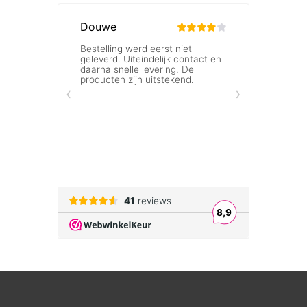
Seeoo Pince-nez leesbril oranje
€
99,95
incl. Btw