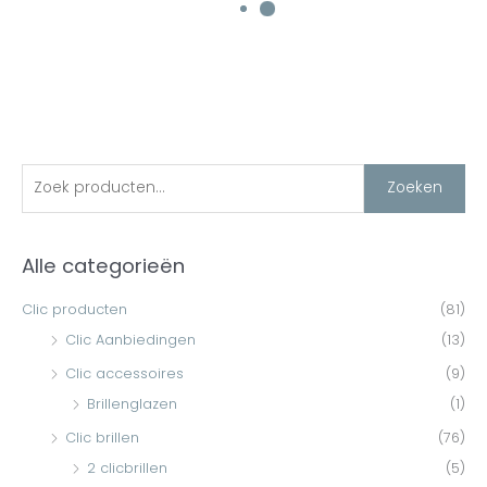
Seeoo light bril transparant
€
79,00
incl. Btw