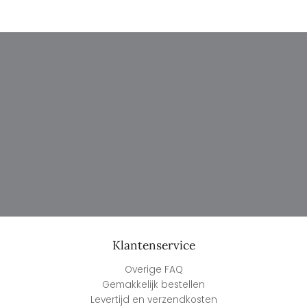
Seeoo Pince-nez leesbril blauw
€
99,95
incl. Btw