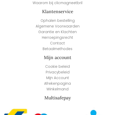
Seeoo Pince-nez leesbril groen
€
99,95
incl. Btw