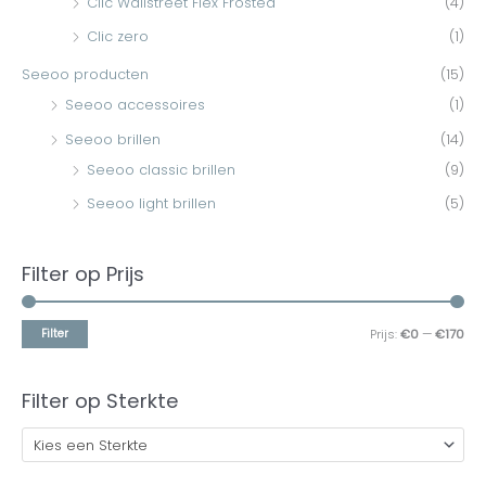
Seeoo light bril zwart
€
79,00
incl. Btw