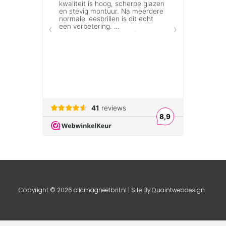
Copyright © 2026 clicmagneetbril.nl | Site By
Quaintwebdesign