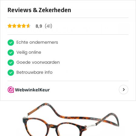
×
41
Reviews
8,9
clicmagneetbril.nl
0
Clicmagneetbrillen
Clic
brillen