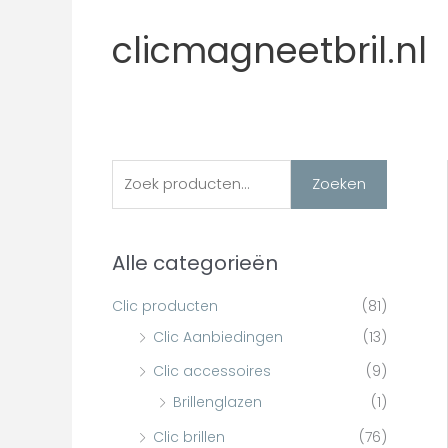
Ga
naar
clicmagneetbril.nl
de
inhoud
Z
M
M
Zoeken
i
a
o
n
x
e
Alle categorieën
.
.
k
p
p
e
Clic producten
(81)
r
r
n
Clic Aanbiedingen
(13)
i
i
n
Clic accessoires
(9)
j
j
a
Brillenglazen
(1)
s
s
a
Clic brillen
(76)