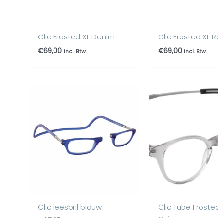
Clic Frosted XL Denim
Clic Frosted XL 
€
69,00
€
69,00
incl. Btw
incl. Btw
Oorspronke
Hui
prijs
prijs
was:
is:
€99,95.
€89,
Clic leesbril blauw
Clic Tube Froste