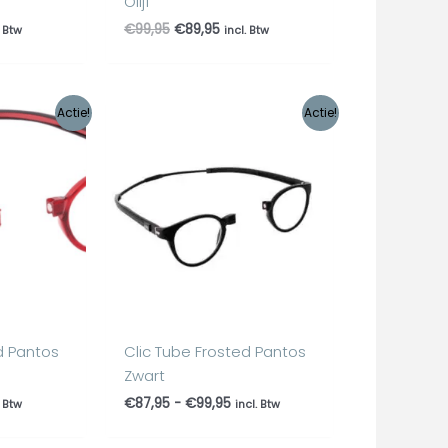
Olijf
€
99,95
€
89,95
. Btw
incl. Btw
lijke
dige
Prijsklasse:
Actie!
Actie!
€87,95
tot
95.
€99,95
d Pantos
Clic Tube Frosted Pantos
Zwart
€
87,95
-
€
99,95
. Btw
incl. Btw