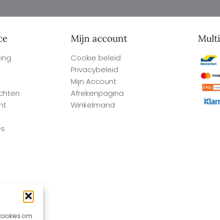
ce
Mijn account
Mult
ing
Cookie beleid
Privacybeleid
Mijn Account
achten
Afrekenpagina
ht
Winkelmand
es
 cookies om