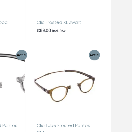
Rood
Clic Frosted XL Zwart
€
69,00
incl. Btw
lijke
dige
Oorspronkelijke
Huidige
Actie!
Actie!
prijs
prijs
was:
is:
95.
€99,95.
€89,95.
d Pantos
Clic Tube Frosted Pantos