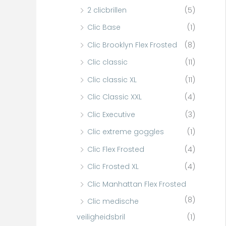
r
2 clicbrillen
(5)
:
Clic Base
(1)
Clic Brooklyn Flex Frosted
(8)
Clic classic
(11)
Clic classic XL
(11)
Clic Classic XXL
(4)
Clic Executive
(3)
Clic extreme goggles
(1)
Clic Flex Frosted
(4)
Clic Frosted XL
(4)
Clic Manhattan Flex Frosted
(8)
Clic medische
veiligheidsbril
(1)