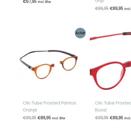
Grijs
€
67,95
incl. Btw
€
99,95
€
89,95
incl
Oorspronkelijke
Huidige
Oorspronke
Hui
Actie!
prijs
prijs
prijs
prijs
was:
is:
was:
is:
€99,95.
€89,95.
€99,95.
€89,
Clic Tube Frosted Pantos
Clic Tube Froste
Oranje
Rood
€
99,95
€
89,95
€
99,95
€
89,95
incl. Btw
incl