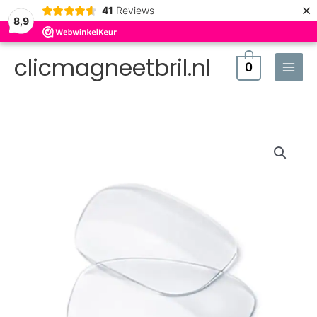
×
41
Reviews
8,9
clicmagneetbril.nl
0
Brillenglazen
aantal