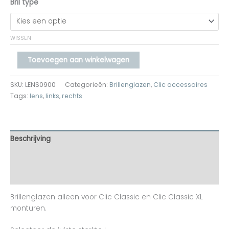
Bril type
WISSEN
Toevoegen aan winkelwagen
SKU:
LENS0900
Categorieën:
Brillenglazen
,
Clic accessoires
Tags:
lens
,
links
,
rechts
Beschrijving
Aanvullende informatie
Beoordelingen (0)
Brillenglazen alleen voor Clic Classic en Clic Classic XL
monturen.