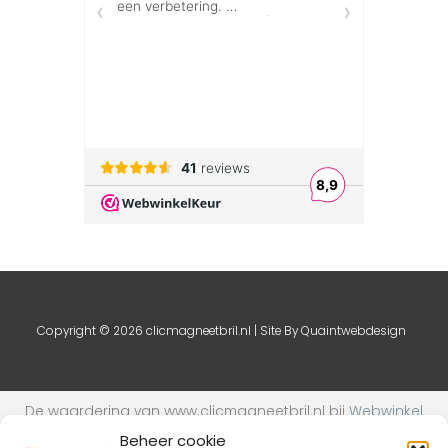
Copyright © 2026 clicmagneetbril.nl | Site By
Quaintwebdesign
De waardering van www.clicmagneetbril.nl bij
Webwinkel
Keurmerk Klantbeoordelingen
is 9.1/10 gebaseerd op 24
Beheer cookie