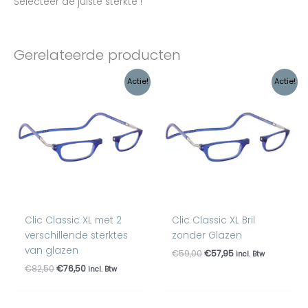
Selecteer de juiste sterkte !
Gerelateerde producten
Oorspronkelijke
Huidige
Oorspronkelijke
Huidige
Actie!
Actie!
prijs
prijs
prijs
prijs
was:
is:
was:
is:
€82,50.
€76,50.
€59,00.
€57,95.
Clic Classic XL met 2
Clic Classic XL Bril
verschillende sterktes
zonder Glazen
van glazen
€
59,00
€
57,95
incl. Btw
€
82,50
€
76,50
incl. Btw