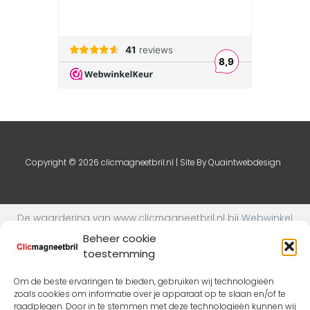
Copyright © 2026 clicmagneetbril.nl | Site By
Quaintwebdesign
De waardering van www.clicmagneetbril.nl bij
Webwinkel
Keurmerk Klantbeoordelingen
is 9.1/10 gebaseerd op 24
Beheer cookie
reviews.
toestemming
Om de beste ervaringen te bieden, gebruiken wij technologieën
zoals cookies om informatie over je apparaat op te slaan en/of te
raadplegen. Door in te stemmen met deze technologieën kunnen wij