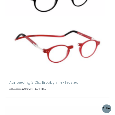
Aanbieding 2 Clic Brooklyn Flex Frosted
€
178,00
€
165,00
incl. Btw
Oorspronkelijke
Huidige
Actie!
prijs
prijs