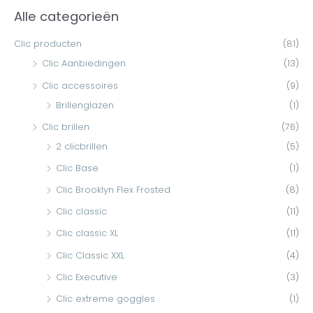
Alle categorieën
.
.
k
p
p
e
Clic producten
(81)
r
r
n
Clic Aanbiedingen
(13)
i
i
n
Clic accessoires
(9)
j
j
a
Brillenglazen
(1)
s
s
a
Clic brillen
(76)
r
2 clicbrillen
(5)
:
Clic Base
(1)
Clic Brooklyn Flex Frosted
(8)
Clic classic
(11)
Clic classic XL
(11)
Clic Classic XXL
(4)
Clic Executive
(3)
Clic extreme goggles
(1)