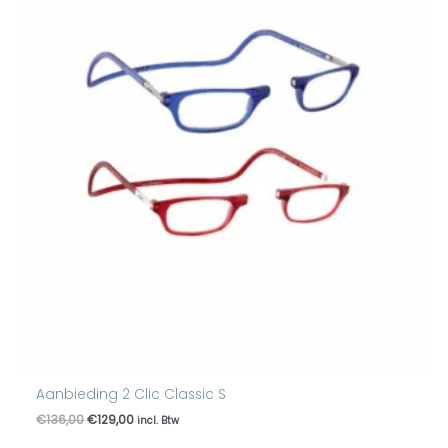
was:
is:
€136,00.
€129,00.
Aanbieding 2 Clic Classic S
€
136,00
€
129,00
incl. Btw