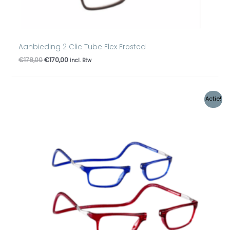
Aanbieding 2 Clic Tube Flex Frosted
€
178,00
€
170,00
incl. Btw
Oorspronkelijke
Huidige
Actie!
prijs
prijs
was:
is:
€150,00.
€139,95.