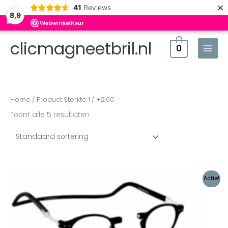
×
41
Reviews
8,9
clicmagneetbril.nl
0
Home
/ Product Sterkte 1 / +2.00
Toont alle 5 resultaten
Oorspronkelijke
Huidige
Actie!
prijs
prijs
was:
is:
€178,00.
€165,00.