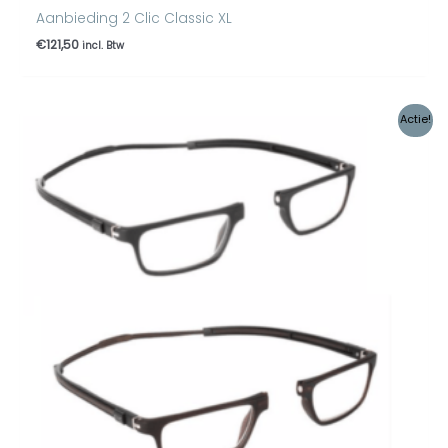
Aanbieding 2 Clic Classic XL
€
121,50
incl. Btw
Oorspronkelijke
Huidige
Actie!
prijs
prijs
was:
is:
€178,00.
€170,00.