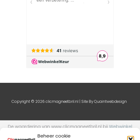
Copyright © 2026 clicmagneetbril.nl | Site By
Quaintwebdesign
De waardering van www.clicmagneetbril.nl bij
Webwinkel
Keurmerk Klantbeoordelingen
is 9.1/10 gebaseerd op 24
Beheer cookie