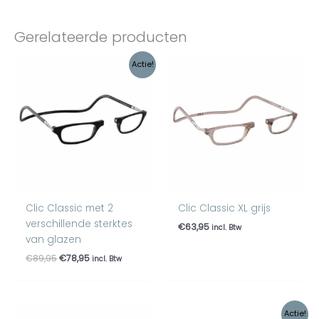
Gerelateerde producten
Oorspronkelijke
Huidige
Actie!
prijs
prijs
was:
is:
€89,95.
€78,95.
Clic Classic met 2
Clic Classic XL grijs
verschillende sterktes
€
63,95
incl. Btw
van glazen
€
89,95
€
78,95
incl. Btw
Oorspronkelijke
Huidige
Actie!