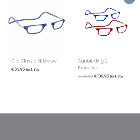
prijs
prijs
was:
is:
€150,00.
€139,95.
Clic Classic XL blauw
Aanbieding 2
Executive
€
63,95
incl. Btw
€
150,00
€
139,95
incl. Btw