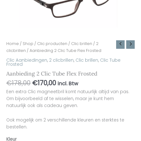
Home
/
Shop
/
Clic producten
/
Clic brillen
/
2
clicbrillen
/ Aanbieding 2 Clic Tube Flex Frosted
Clic Aanbiedingen
,
2 clicbrillen
,
Clic brillen
,
Clic Tube
Frosted
Aanbieding 2 Clic Tube Flex Frosted
€
178,00
€
170,00
incl. Btw
Een extra Clic magneetbril komt natuurlijk altijd van pas.
Om bijvoorbeeld af te wisselen, maar je kunt hem
natuurlijk ook als cadeau geven.
Ook mogelijk om 2 verschillende kleuren en sterktes te
bestellen.
Kleur