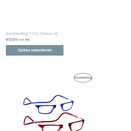
Aanbieding 2 Clic Classic XL
€
121,50
incl. Btw
Opties selecteren
Oorspronkelijke
Huidige
Product
Aanbieding
prijs
prijs
was:
is:
In
€150,00.
€139,95.
De
Uitverkoop