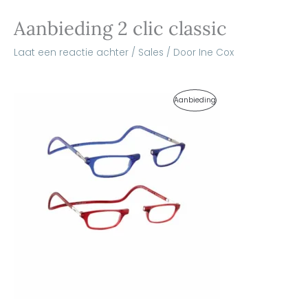
Aanbieding 2 clic classic
Laat een reactie achter
/
Sales
/ Door
Ine Cox
Oorspronkelijke
Huidige
Product
Aanbieding
prijs
prijs
was:
is:
In
€136,00.
€129,00.
De
Uitverkoop