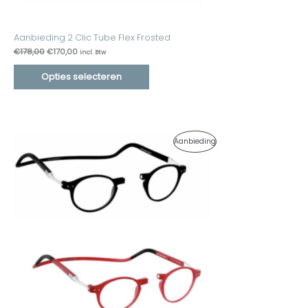
Aanbieding 2 Clic Tube Flex Frosted
€
178,00
€
170,00
incl. Btw
Opties selecteren
Oorspronkelijke
Huidige
Product
Aanbieding
prijs
prijs
was:
is:
In
€178,00.
€165,00.
De
Uitverkoop