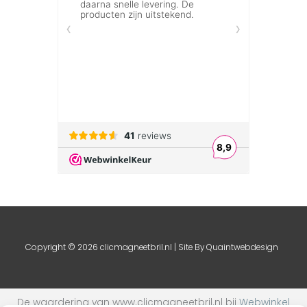
Copyright © 2026 clicmagneetbril.nl | Site By
Quaintwebdesign
De waardering van www.clicmagneetbril.nl bij
Webwinkel