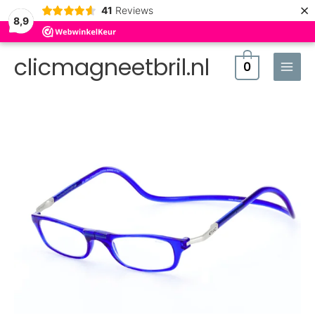
×
41
Reviews
8,9
clicmagneetbril.nl
0